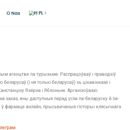
PL
O Nas
ным агенцтве па турызьме. Распрацоўваў і праводзіў
еларусаў (і ня толькі беларусаў) зь цікавінкамі і
анстанціну Язёрна і Яблоньне. Арганізоўваю
 заказ, яны даступныя перад усім па-беларуску й па-
 ў фармаце анлайн, прысьвечаныя гісторыі клясычнага
леграм
.