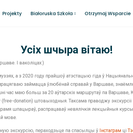
Projekty
Białoruska Szkoła
Otrzymaj Wsparcie
Усіх шчыра вітаю!
ршаве. І ваколіцах:)
музэях, а з 2020 году прайшоў атэстацыю гіда ў Нацыяналь
 працягваю займацца ўлюбёнай справай у Варшаве, знаёмлю б
ні час маю больш за 20 аўтарскіх маршрутаў па Варшаве, К
ree-donation) штовыходныя. Таксама праводжу экскурсіі на
крамя шпацыраў, распрацаваў невялічкія лекцыйныя курсы
ай мове.
ўную экскурсію, пераходзьце па спасылцы ў
Інстаграм
ці
Тэ