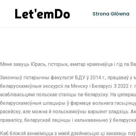
Strona Główna
Мяне завуць Юрась, гісторык, аматар краязнаўца і гід па Ва
Закончыў гістарычны факультэт БДУ ў 2014 г., працаваў у 
беларускамоўныя экскурсіі па Менску і Беларусі. З 2022 г.
асаблівасьцямі польскае сталіцы па-беларуску. На цяпераш
беларускамоўныя шпацыры ў фармаце вольнага гасьцінцу (f
расейску, але можна й польскамоўны варыянт зладзіць. А
правапісу, беларускай лацінцы і калькаваньню ў беларуск
Каб бліжэй азнаёміцца з маёй дзейнасьцю ці заказаць пэ