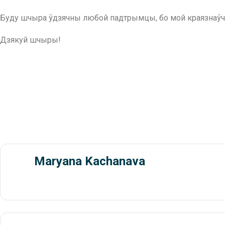
Буду шчыра ўдзячны любой падтрымцы, бо мой краязнаўча-
Дзякуй шчыры!
Maryana Kachanava