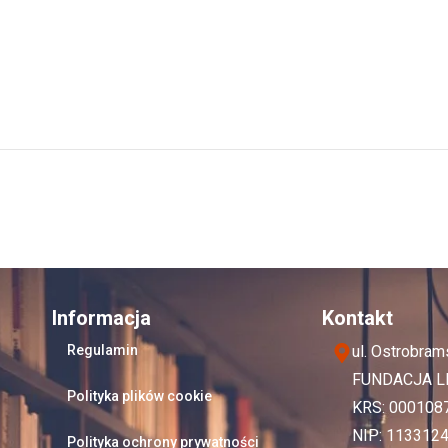
Informacja
Kontakt
Regulamin
ul. Ostrobra
FUNDACJA L
Polityka plików cookie
KRS: 000108
NIP: 113312
Polityka ochrony prywatności