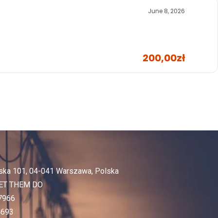
June 8, 2026
200,00zł
mska 101, 04-041 Warszawa, Polska
ET THEM DO
7966
4693