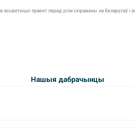
асьветніцкі праект перад усім скіраваны на беларусаў і 
Нашыя дабрачынцы