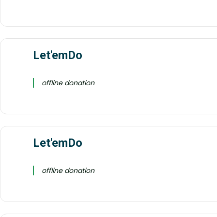
Let'emDo
offline donation
Let'emDo
offline donation