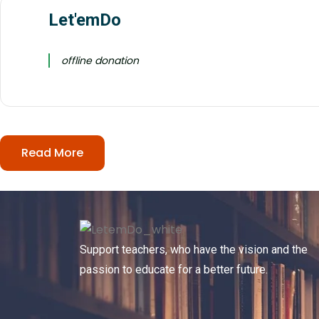
Let'emDo
offline donation
Read More
Support teachers, who have the vision and the
passion to educate for a better future.