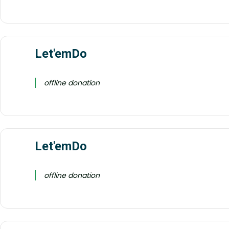
Let'emDo
offline donation
Let'emDo
offline donation